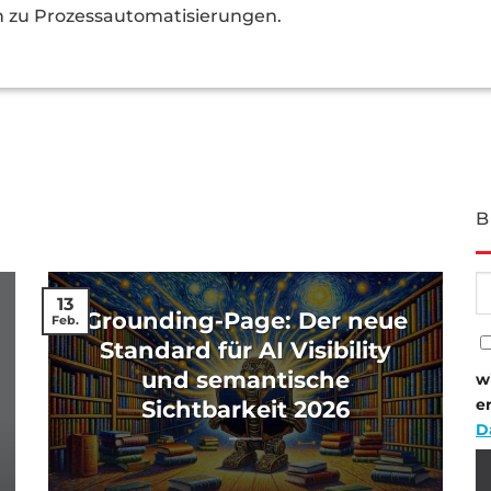
n zu Prozessautomatisierungen.
B
13
Grounding-Page: Der neue
Feb.
Standard für AI Visibility
und semantische
w
e
Sichtbarkeit 2026
D
Bi
Bi