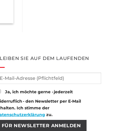
LEIBEN SIE AUF DEM LAUFENDEN
Ja, ich möchte gerne - jederzeit
iderruflich - den Newsletter per E-Mail
rhalten. Ich stimme der
atenschutzerklärung
zu.
tte lasse dieses Feld leer.
tte lasse dieses Feld leer.