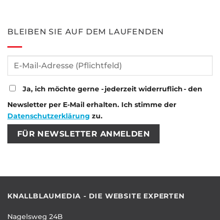
BLEIBEN SIE AUF DEM LAUFENDEN
Ja, ich möchte gerne - jederzeit widerruflich - den
Newsletter per E-Mail erhalten. Ich stimme der
Datenschutzerklärung
zu.
Bitte lasse dieses Feld leer.
Bitte lasse dieses Feld leer.
KNALLBLAUMEDIA - DIE WEBSITE EXPERTEN
Nagelsweg 24B