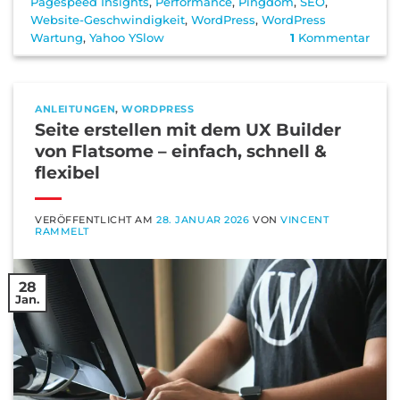
Pagespeed Insights
,
Performance
,
Pingdom
,
SEO
,
Website-Geschwindigkeit
,
WordPress
,
WordPress
Wartung
,
Yahoo YSlow
1
Kommentar
ANLEITUNGEN
,
WORDPRESS
Seite erstellen mit dem UX Builder
von Flatsome – einfach, schnell &
flexibel
VERÖFFENTLICHT AM
28. JANUAR 2026
VON
VINCENT
RAMMELT
28
Jan.