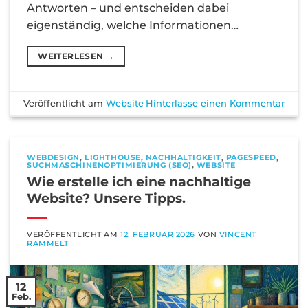
Antworten – und entscheiden dabei
eigenständig, welche Informationen…
WEITERLESEN
→
Veröffentlicht am
Website
Hinterlasse einen Kommentar
WEBDESIGN
,
LIGHTHOUSE
,
NACHHALTIGKEIT
,
PAGESPEED
,
SUCHMASCHINENOPTIMIERUNG (SEO)
,
WEBSITE
Wie erstelle ich eine nachhaltige
Website? Unsere Tipps.
VERÖFFENTLICHT AM
12. FEBRUAR 2026
VON
VINCENT
RAMMELT
12
Feb.