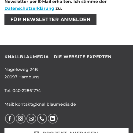
Newsletter per E-Mail erhalten. Ich stimme der
Datenschutzerklärung
zu.
Bitte lasse dieses Feld leer.
Bitte lasse dieses Feld leer.
KNALLBLAUMEDIA - DIE WEBSITE EXPERTEN
Nagelsweg 24B
20097 Hamburg
Tel:
040-22861774
Mail:
kontakt@knallblaumedia.de