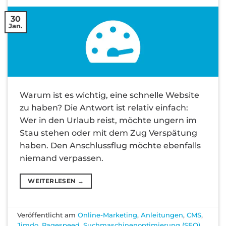
30
Jan.
Warum ist es wichtig, eine schnelle Website
zu haben? Die Antwort ist relativ einfach:
Wer in den Urlaub reist, möchte ungern im
Stau stehen oder mit dem Zug Verspätung
haben. Den Anschlussflug möchte ebenfalls
niemand verpassen.
WEITERLESEN
→
Veröffentlicht am
Online-Marketing
,
Anleitungen
,
CMS
,
Jimdo
,
Pagespeed
,
Suchmaschinenoptimierung (SEO)
,