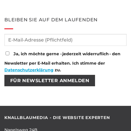
BLEIBEN SIE AUF DEM LAUFENDEN
Ja, ich möchte gerne - jederzeit widerruflich - den
Newsletter per E-Mail erhalten. Ich stimme der
Datenschutzerklärung
zu.
Bitte lasse dieses Feld leer.
Bitte lasse dieses Feld leer.
KNALLBLAUMEDIA - DIE WEBSITE EXPERTEN
Nagelsweg 24B