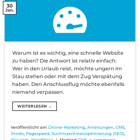
30
Jan.
Warum ist es wichtig, eine schnelle Website
zu haben? Die Antwort ist relativ einfach:
Wer in den Urlaub reist, möchte ungern im
Stau stehen oder mit dem Zug Verspätung
haben. Den Anschlussflug möchte ebenfalls
niemand verpassen.
WEITERLESEN
→
Veröffentlicht am
Online-Marketing
,
Anleitungen
,
CMS
,
Jimdo
,
Pagespeed
,
Suchmaschinenoptimierung (SEO)
,
Wix.com
,
WordPress
|
Markiert
CMS
,
e-commerce
,