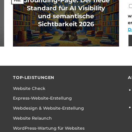
Grounding-Page: Der neue
Feb.
Standard für AI Visibility
und semantische
w
e
Sichtbarkeit 2026
D
Bi
Bi
TOP-LEISTUNGEN
A
Website Check
Express-Website-Erstellung
Webdesign & Website-Erstellung
Website Relaunch
WordPress-Wartung für Websites