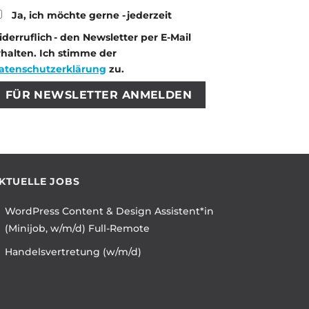
Ja, ich möchte gerne - jederzeit
iderruflich - den Newsletter per E-Mail
rhalten. Ich stimme der
atenschutzerklärung
zu.
tte lasse dieses Feld leer.
tte lasse dieses Feld leer.
KTUELLE JOBS
WordPress Content & Design Assistent*in
(Minijob, w/m/d) Full-Remote
Handelsvertretung (w/m/d)