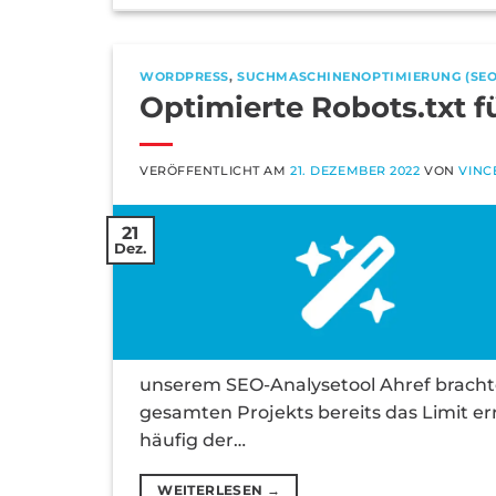
WORDPRESS
,
SUCHMASCHINENOPTIMIERUNG (SEO
Optimierte Robots.txt
VERÖFFENTLICHT AM
21. DEZEMBER 2022
VON
VINC
21
Dez.
unserem SEO-Analysetool Ahref brachte 
gesamten Projekts bereits das Limit er
häufig der…
WEITERLESEN
→