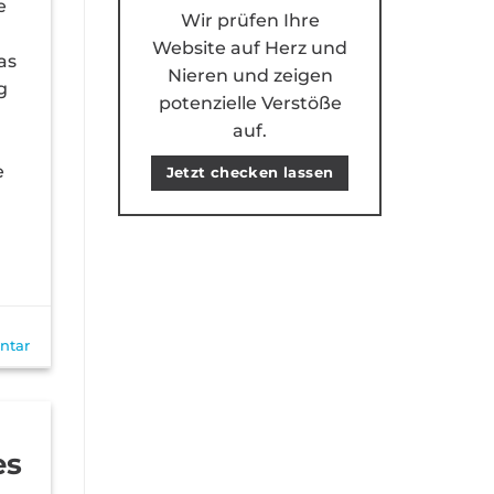
e
Wir prüfen Ihre
u
Website auf Herz und
as
Nieren und zeigen
g
potenzielle Verstöße
auf.
e
Jetzt checken lassen
ntar
es