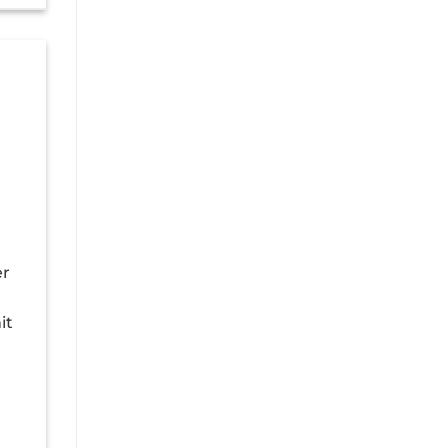
er
it