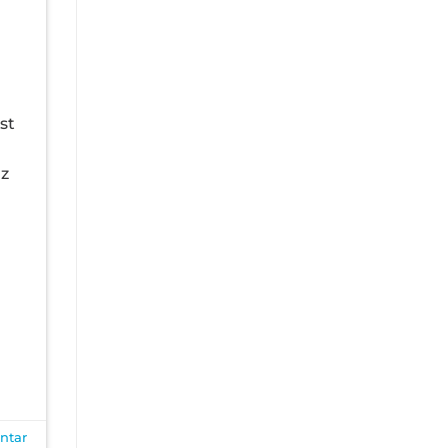
st
nz
tar