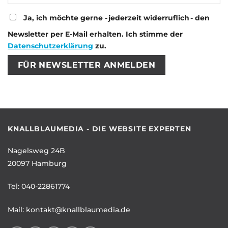
Ja, ich möchte gerne - jederzeit widerruflich - den
Newsletter per E-Mail erhalten. Ich stimme der
Datenschutzerklärung
zu.
Bitte lasse dieses Feld leer.
Bitte lasse dieses Feld leer.
KNALLBLAUMEDIA - DIE WEBSITE EXPERTEN
Nagelsweg 24B
20097 Hamburg
Tel:
040-22861774
Mail:
kontakt@knallblaumedia.de