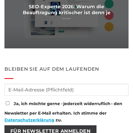
SEO-Experte 2026: Warum die
Beauftragung kritischer ist denn je
BLEIBEN SIE AUF DEM LAUFENDEN
Ja, ich möchte gerne - jederzeit widerruflich - den
Newsletter per E-Mail erhalten. Ich stimme der
Datenschutzerklärung
zu.
Bitte lasse dieses Feld leer.
Bitte lasse dieses Feld leer.