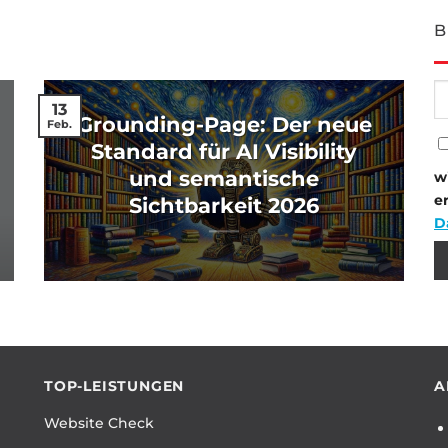
B
13
Grounding-Page: Der neue
Feb.
Standard für AI Visibility
und semantische
w
e
Sichtbarkeit 2026
D
Bi
Bi
TOP-LEISTUNGEN
A
Website Check