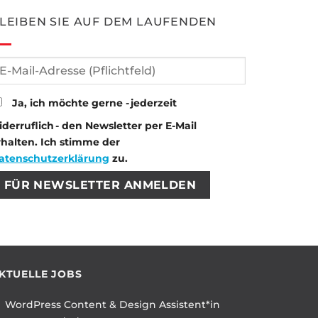
LEIBEN SIE AUF DEM LAUFENDEN
Ja, ich möchte gerne - jederzeit
iderruflich - den Newsletter per E-Mail
rhalten. Ich stimme der
atenschutzerklärung
zu.
tte lasse dieses Feld leer.
tte lasse dieses Feld leer.
KTUELLE JOBS
WordPress Content & Design Assistent*in