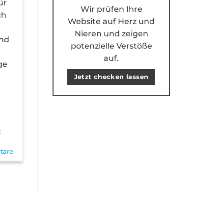
ür
Wir prüfen Ihre
ch
Website auf Herz und
Nieren und zeigen
und
potenzielle Verstöße
auf.
ge
Jetzt checken lassen
t
are