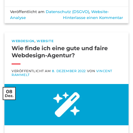
Veröffentlicht am
Datenschutz (DSGVO)
,
Website-
Analyse
Hinterlasse einen Kommentar
WEBDESIGN
,
WEBSITE
Wie finde ich eine gute und faire
Webdesign-Agentur?
VERÖFFENTLICHT AM
8. DEZEMBER 2022
VON
VINCENT
RAMMELT
08
Dez.