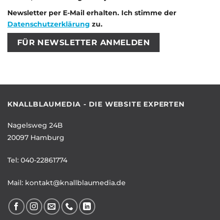
Newsletter per E-Mail erhalten. Ich stimme der
Datenschutzerklärung
zu.
Bitte lasse dieses Feld leer.
Bitte lasse dieses Feld leer.
KNALLBLAUMEDIA - DIE WEBSITE EXPERTEN
Nagelsweg 24B
20097 Hamburg
Tel:
040-22861774
Mail:
kontakt@knallblaumedia.de